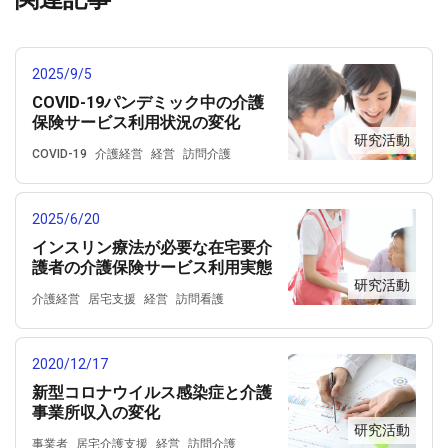
2025/9/5
COVID-19パンデミック中の介護
保険サービス利用状況の変化
研究活動
COVID-19
介護経営
経営
訪問介護
訪問入浴
訪問看護
通所リハビリテーション
通所介護
2025/6/20
インスリン療法が必要な在宅要介
護者の介護保険サービス利用実態
研究活動
介護経営
居宅支援
経営
訪問看護
2020/12/17
新型コロナウイルス感染症と介護
事業所収入の変化
研究活動
事業者
居宅介護支援
経営
訪問介護