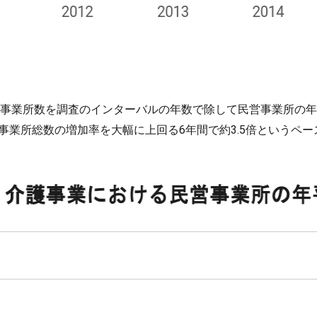
営事業所数を調査のインターバルの年数で除して民営事業所の年
営事業所総数の増加率を大幅に上回る6年間で約3.5倍というペ