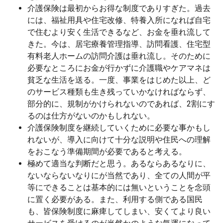
介護保険は最初からお得な制度でありすぎた。過去
には、福祉用具や住宅改修、特養入所になれば自宅
で住むより安く生活できるなど、お金を垂れ流して
きた。今は、居宅療養管理指導、訪問看護、住宅型
有料老人ホームの訪問介護は垂れ流し。そのために
必要なところにお金が行かずに介護職やケアマネは
貧乏な生活を送る。一度、事業をはじめた以上、ど
のサービス種類も生き残っていかなければならず、
部分的に、規制がかけられないのであれば、2割にす
るのは仕方がないのかもしれない。
介護保険制度を継続していくために必要な事かもし
れないが、導入に向けて十分な説明や住民への理解
をおこなう準備期間が必要であると考える。
極めて適当な判断だと思う。あるならあるなりに、
ないならないなりにが当然であり、全ての人間が平
等にできることは基本的には無いということを念頭
に置く必要がある。また、利用する側である国民
も、皆保険制度に麻痺してしまい、安くてより良い