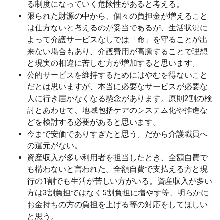
る制度になっていく危険性があると考える。
限られた財源の中から、個々の負担金が増えること
は仕方ないと考えるのが妥当であるが、生活状況に
よって介護サービスなしでは「命」を守ることが出
来ない場合もあり、介護費用が高騰することで理想
と現実の相違に苦しむ方が増加すると思います。
公的サービスを維持するためにはやむを得ないこと
だとは思いますが、本当に必要なサービスが必要な
人に行き届かなくなる懸念があります。原則2割の検
討とあわせて、地域包括ケアのシステム化や推進な
どを検討する必要があると思います。
今まで安価でありすぎたと思う。だから介護職員へ
の還元がない。
資産収入が多い利用者を担当したとき、全額自費で
も構わないと言われた。全額自費で支払える方と現
行の1割でも生活が苦しい方がいる。資産収入が多い
方は3割負担ではなく5割負担に増やす等、明らかに
お金持ちの方の負担を上げる等の対応をしてほしい
と思う。