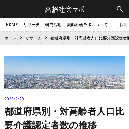
HOME
リサーチ
研究活動
高齢社会ラボについて
お問
ホーム
リサーチ
都道府県別・対高齢者人口比要介護認定者数の推
2023/2/28
都道府県別・対高齢者人口比
要介護認定者数の推移