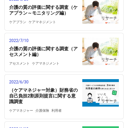
口腔衛生
居宅介護支援
介護の質の評価に関する調査（ケ
アプラン～モニタリング編）
リサーチ
ケアプラン
ケアマネジメント
ケアマネジャー
サービス担当者会議
モニタリング
介護
介護の質
2022/7/10
介護の質の評価
介護支援専門員
居宅介護支援
介護の質の評価に関する調査（ア
セスメント編）
リサーチ
アセスメント
ケアマネジメント
ケアマネジャー
介護
介護の質
介護の質の評価
介護支援専門員
2022/6/30
居宅介護支援
（ケアマネジャー対象）財務省の
自己負担2割原則提言に関する意
リサーチ
識調査
ケアマネジャー
介護保険
利用者
居宅介護支援
政策