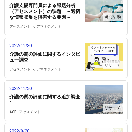
介護支援専門員による課題分析
（アセスメント）の課題 ～適切
研究活動
な情報収集を阻害する要因～
アセスメント
ケアマネジメント
ケアマネジャー
介護支援専門員
情報収集
2022/11/30
介護の質の評価に関するインタビ
ュー調査
リサーチ
アセスメント
ケアマネジメント
ケアマネジャー
介護
介護の質
介護の質の評価
介護支援専門員
2022/11/30
居宅介護支援
介護の質の評価に関する追加調査
1
リサーチ
ACP
アセスメント
インフォーマルサービス
ケアマネジメント
ケアマネジャー
2022/8/20
介護の質
介護の質の評価
介護支援専門員