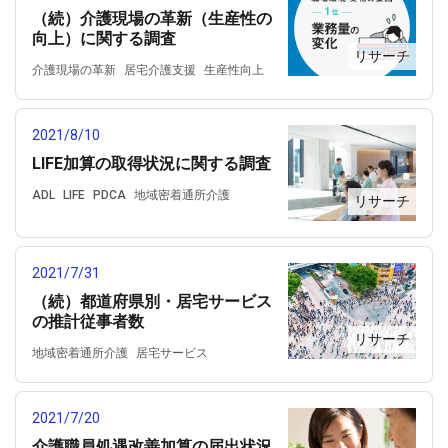
（続）介護現場の革新（生産性の
向上）に関する調査
リサーチ
介護現場の革新
居宅介護支援
生産性向上
訪問リハビリ
訪問介護
訪問看護
通所リハビリ
通所介護
2021/8/10
LIFE加算の取得状況に関する調査
ADL
LIFE
PDCA
地域密着通所介護
リサーチ
科学的介護推進体制加算
認知症対応型通所介護
通所
通所リハビリ
通所リハビリテーション
2021/7/31
（続）都道府県別・居宅サービス
の推計従事者数
リサーチ
地域密着通所介護
居宅サービス
居宅介護支援
従事者
短期入所生活介護
訪問リハビリ
訪問介護
訪問入浴
2021/7/20
訪問看護
通所リハビリ
通所リハビリテーション
通所介護
介護職員処遇改善加算の届出状況