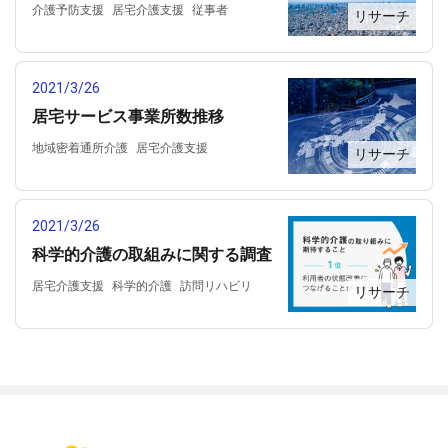
介護予防支援
居宅介護支援
従事者
リサーチ
特定施設入所者生活介護
短期入所生活介護
福祉用具貸与
訪問リハビリ
訪問介護
訪問入浴
2021/3/26
訪問看護
通所リハビリ
通所介護
居宅サービス事業所数推移
地域密着通所介護
居宅介護支援
リサーチ
居宅療養管理指導
短期入所生活介護
福祉用具貸与
訪問リハビリ
訪問介護
訪問入浴
訪問看護
通所リハビリ
2021/3/26
通所介護
科学的介護の取組みに関する調査
居宅介護支援
科学的介護
訪問リハビリ
リサーチ
訪問介護
通所リハビリ
通所介護