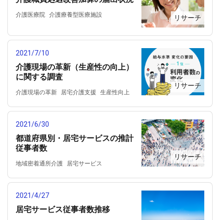
都道府県別
介護医療院
介護療養型医療施設
リサーチ
介護老人保健施設
介護老人福祉施設
介護職員処遇改善加算
処遇
処遇改善加算
地域密着通所介護
2021/7/10
小規模多機能型居宅介護事業所
介護現場の革新（生産性の向上）
特定施設入所者生活介護
訪問介護
に関する調査
認知症対応型共同生活介護
通所リハビリ
リサーチ
通所介護
介護現場の革新
居宅介護支援
生産性向上
訪問リハビリ
訪問介護
訪問看護
通所リハビリ
通所介護
2021/6/30
都道府県別・居宅サービスの推計
従事者数
リサーチ
地域密着通所介護
居宅サービス
居宅介護支援
従事者
短期入所生活介護
訪問リハビリ
訪問介護
訪問入浴
2021/4/27
訪問看護
通所リハビリ
通所リハビリテーション
通所介護
居宅サービス従事者数推移
都道府県別